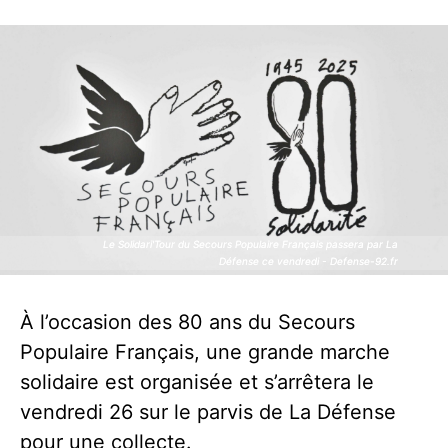
Le Solidari'Tour du Secours Populaire Français passera par La
Le Solidari'Tour du Secours Populaire Français passera par La
Défense ce vendredi - Defense-92.fr
Défense ce vendredi - Defense-92.fr
À l’occasion des 80 ans du Secours
Populaire Français, une grande marche
solidaire est organisée et s’arrêtera le
vendredi 26 sur le parvis de La Défense
pour une collecte.