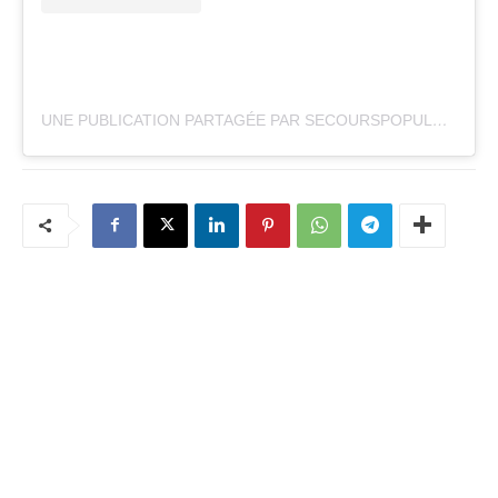
UNE PUBLICATION PARTAGÉE PAR SECOURSPOPULAIREFÉDÉRATIONDU92 (@SECOURSPOP92)