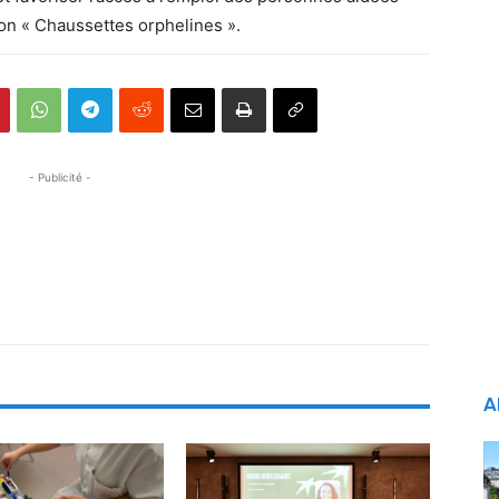
ion « Chaussettes orphelines ».
- Publicité -
A