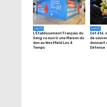
SANTÉ
SANTÉ
L’Établissement Français du
Cet été, 
Sang va ouvrir une Maison du
de sauver
don au Westfield Les 4
donnant v
Temps
Défense