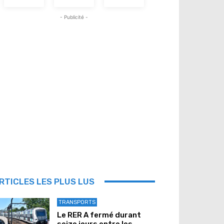
- Publicité -
RTICLES LES PLUS LUS
TRANSPORTS
Le RER A fermé durant
seize jours entre les...