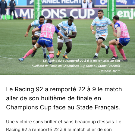
Le Racing 92 a remporté 22 à 9 le match aller de son
Le Racing 92 a remporté 22 à 9 le match aller de son
huitième de finale en Champions Cup face au Stade Français
huitième de finale en Champions Cup face au Stade Français
- Defense-92.fr
- Defense-92.fr
Le Racing 92 a remporté 22 à 9 le match
aller de son huitième de finale en
Champions Cup face au Stade Français.
Une victoire sans briller et sans beaucoup d’essais. Le
Racing 92 a remporté 22 à 9 le match aller de son