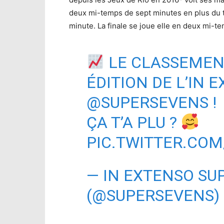
deux mi-temps de sept minutes en plus du t
minute. La finale se joue elle en deux mi-t
LE CLASSEMEN
ÉDITION DE L’IN 
@SUPERSEVENS
!
ÇA T’A PLU ?
PIC.TWITTER.COM
— IN EXTENSO SU
(@SUPERSEVENS)