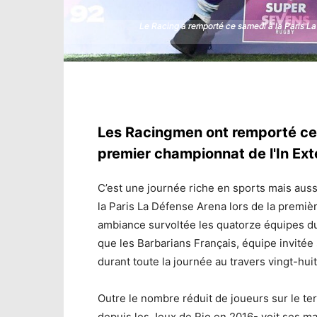
Le Racing a remporté ce samedi à la Paris L
Le Racing a remporté ce samedi à la Paris L
Les Racingmen ont remporté ce 
premier championnat de l'In Ex
C’est une journée riche en sports mais auss
la Paris La Défense Arena lors de la premiè
ambiance survoltée les quatorze équipes 
que les Barbarians Français, équipe invitée
durant toute la journée au travers vingt-huit
Outre le nombre réduit de joueurs sur le ter
depuis les Jeux de Rio en 2016- voit ses m