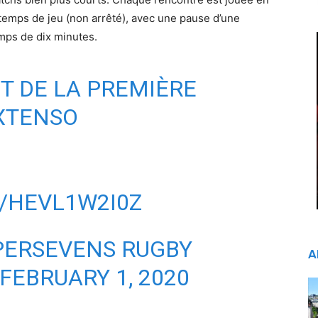
emps de jeu (non arrêté), avec une pause d’une
emps de dix minutes.
T DE LA PREMIÈRE
EXTENSO
/HEVL1W2I0Z
PERSEVENS RUGBY
A
FEBRUARY 1, 2020