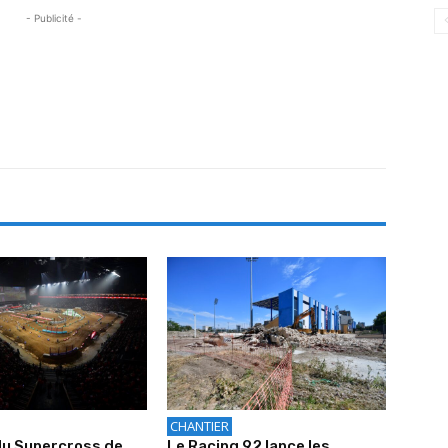
- Publicité -
CHANTIER
du Supercross de
Le Racing 92 lance les