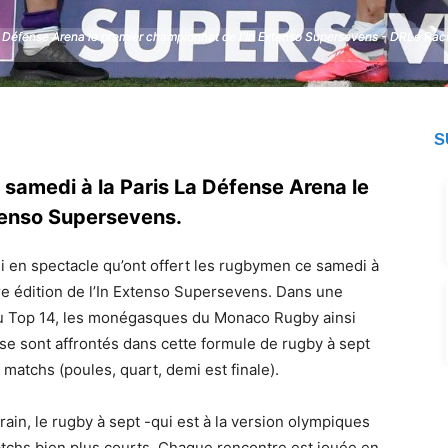
a Défense Arena le premier championnat de l'In Extenso Supersevens - DRLe Raci
a Défense Arena le premier championnat de l'In Extenso Supersevens - DRLe Raci
S
samedi à la Paris La Défense Arena le
tenso Supersevens.
i en spectacle qu’ont offert les rugbymen ce samedi à
re édition de l’In Extenso Supersevens. Dans une
du Top 14, les monégasques du Monaco Rugby ainsi
 se sont affrontés dans cette formule de rugby à sept
 matchs (poules, quart, demi est finale).
rain, le rugby à sept -qui est à la version olympiques
atchs bien plus courts. Chaque rencontre est jouée en