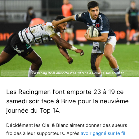
Le Racing 92 l’a emporté 23 à 19 face à Brive ce samedi - DR
Le Racing 92 l’a emporté 23 à 19 face à Brive ce samedi - DR
Les Racingmen l’ont emporté 23 à 19 ce
samedi soir face à Brive pour la neuvième
journée du Top 14.
Décidément les Ciel & Blanc aiment donner des sueurs
froides à leur supporteurs. Après
avoir gagné sur le fil