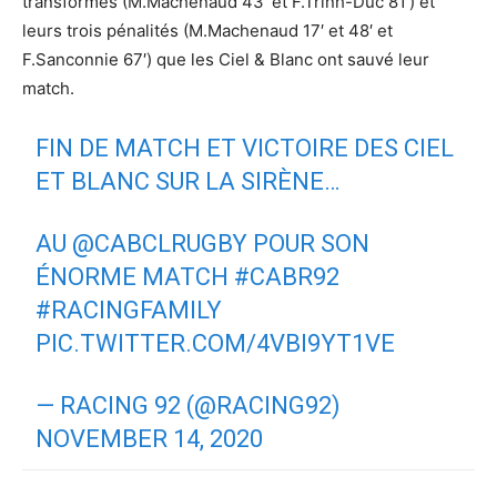
transformés (M.Machenaud 43′ et F.Trinh-Duc 81′) et
leurs trois pénalités (M.Machenaud 17′ et 48′ et
F.Sanconnie 67′) que les Ciel & Blanc ont sauvé leur
match.
FIN DE MATCH ET VICTOIRE DES CIEL
ET BLANC SUR LA SIRÈNE…
AU
@CABCLRUGBY
POUR SON
ÉNORME MATCH
#CABR92
#RACINGFAMILY
PIC.TWITTER.COM/4VBI9YT1VE
— RACING 92 (@RACING92)
NOVEMBER 14, 2020