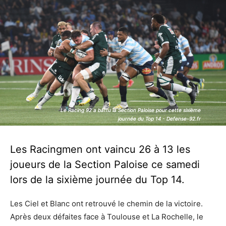
Le Racing 92 a battu la Section Paloise pour cette sixième
Le Racing 92 a battu la Section Paloise pour cette sixième
journée du Top 14 - Defense-92.fr
journée du Top 14 - Defense-92.fr
Les Racingmen ont vaincu 26 à 13 les
joueurs de la Section Paloise ce samedi
lors de la sixième journée du Top 14.
Les Ciel et Blanc ont retrouvé le chemin de la victoire.
Après deux défaites face à Toulouse et La Rochelle, le