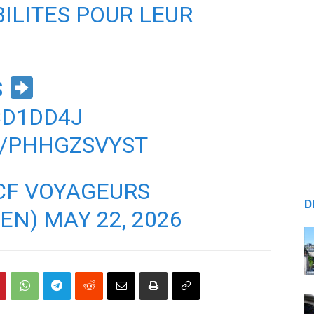
ILITES
POUR LEUR
S
CD1DD4J
M/PHHGZSVYST
CF VOYAGEURS
D
IEN)
MAY 22, 2026