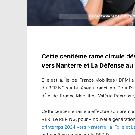
La centième rame circule d
La centième rame circule d
Cette centième rame circule dés
vers Nanterre et La Défense au
Elle est là. Île-de-France Mobilités (IDFM) a
du RER NG sur le réseau francilien. Pour l’o
d’Île-de-France Mobilités, Valérie Pécresse,
Cette centième rame a effectué son premier 
RER. Le RER NG, pour « nouvelle génération 
printemps 2024 vers Nanterre-la-Folie et 
cette même année sur le RER D.