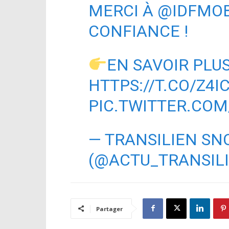
MERCI À
@IDFMOB
CONFIANCE !
EN SAVOIR PLU
HTTPS://T.CO/Z4I
PIC.TWITTER.CO
— TRANSILIEN SN
(@ACTU_TRANSIL
Partager