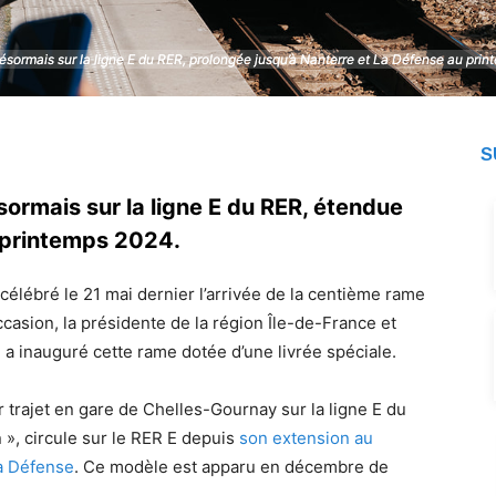
ésormais sur la ligne E du RER, prolongée jusqu’à Nanterre et La Défense au pri
ésormais sur la ligne E du RER, prolongée jusqu’à Nanterre et La Défense au pri
S
ormais sur la ligne E du RER, étendue
 printemps 2024.
 célébré le 21 mai dernier l’arrivée de la centième rame
ccasion, la présidente de la région Île-de-France et
 a inauguré cette rame dotée d’une livrée spéciale.
trajet en gare de Chelles-Gournay sur la ligne E du
», circule sur le RER E depuis
son extension au
La Défense
. Ce modèle est apparu en décembre de