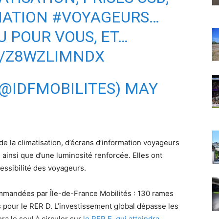
MATION
#VOYAGEURS
…
U POUR VOUS, ET…
M/Z8WZLIMNDX
(@IDFMOBILITES)
MAY
 la climatisation, d’écrans d’information voyageurs
ainsi que d’une luminosité renforcée. Elles ont
essibilité des voyageurs.
ommandées par Île-de-France Mobilités : 130 rames
 pour le RER D. L’investissement global dépasse les
era le seul à circuler sur
le RER E, qui atteindra