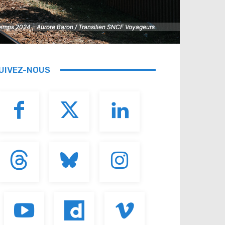
ntemps 2024 - Aurore Baron / Transilien SNCF Voyageurs
ntemps 2024 - Aurore Baron / Transilien SNCF Voyageurs
UIVEZ-NOUS