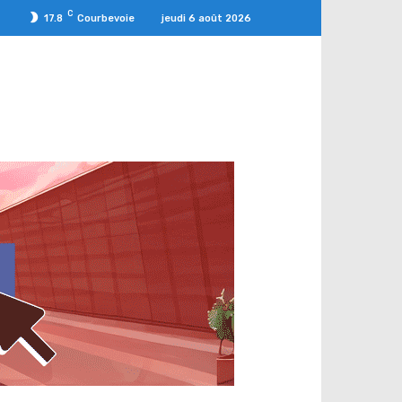
C
jeudi 6 août 2026
17.8
Courbevoie