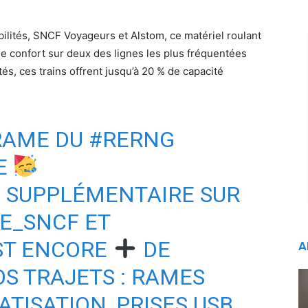
lités, SNCF Voyageurs et Alstom, ce matériel roulant
t le confort sur deux des lignes les plus fréquentées
és, ces trains offrent jusqu’à 20 % de capacité
RAME DU
#RERNG
CE
G SUPPLÉMENTAIRE SUR
E_SNCF
ET
EST ENCORE
DE
A
S TRAJETS : RAMES
ATISATION, PRISES USB,