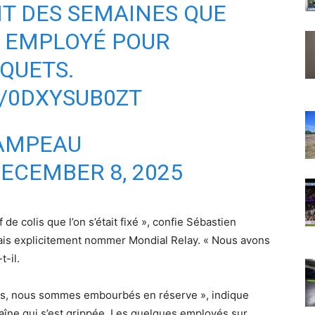
IT DES SEMAINES QUE
L EMPLOYÉ POUR
QUETS.
/0DXYSUB0ZT
AMPEAU
ECEMBER 8, 2025
if de colis que l’on s’était fixé », confie Sébastien
is explicitement nommer Mondial Relay. « Nous avons
t-il.
s, nous sommes embourbés en réserve », indique
aîne qui s’est grippée. Les quelques employés sur