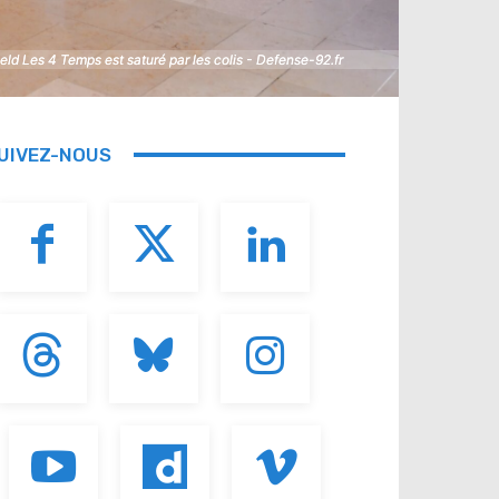
field Les 4 Temps est saturé par les colis - Defense-92.fr
field Les 4 Temps est saturé par les colis - Defense-92.fr
UIVEZ-NOUS