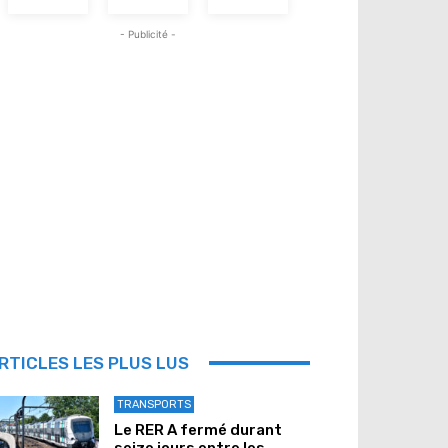
- Publicité -
RTICLES LES PLUS LUS
TRANSPORTS
Le RER A fermé durant
seize jours entre les...