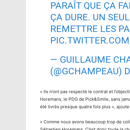
PARAÎT QUE ÇA FA
ÇA DURE. UN SEU
REMETTRE LES PA
PIC.TWITTER.COM
— GUILLAUME CH
(@GCHAMPEAU)
D
« Ils n’ont pas respecté le contrat et l’object
Horemans, le PDG de Pick&Smile, sans jama
été livrés presque quatre fois plus », ajoute-
« Comme nous avons beaucoup trop de coli
Sébastien Horemans. C’est donc toute la ch