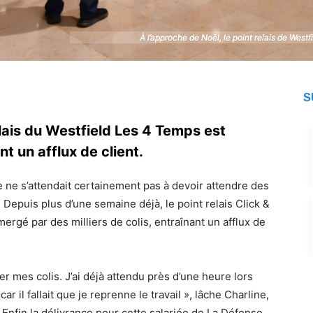
À l’approche de Noël, le point relais de West
À l’approche de Noël, le point relais de West
S
elais du Westfield Les 4 Temps est
t un afflux de client.
 ne s’attendait certainement pas à devoir attendre des
. Depuis plus d’une semaine déjà, le point relais Click &
rgé par des milliers de colis, entraînant un afflux de
rer mes colis. J’ai déjà attendu près d’une heure lors
ar il fallait que je reprenne le travail », lâche Charline,
 Enfin la délivrance pour cette salariée de La Défense