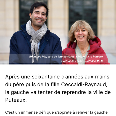
Brice Loe Mie, tête de liste du collectif Mieux vivre Puteaux
Brice Loe Mie, tête de liste du collectif Mieux vivre Puteaux
avec Anna Fryde - Defense-92.fr
avec Anna Fryde - Defense-92.fr
Après une soixantaine d’années aux mains
du père puis de la fille Ceccaldi-Raynaud,
la gauche va tenter de reprendre la ville de
Puteaux.
C’est un immense défi que s’apprête à relever la gauche