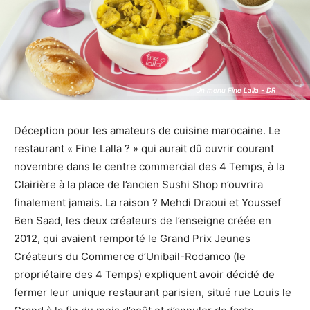
Un menu Fine Lalla - DR
Un menu Fine Lalla - DR
Déception pour les amateurs de cuisine marocaine. Le
restaurant « Fine Lalla ? » qui aurait dû ouvrir courant
novembre dans le centre commercial des 4 Temps, à la
Clairière à la place de l’ancien Sushi Shop n’ouvrira
finalement jamais. La raison ? Mehdi Draoui et Youssef
Ben Saad, les deux créateurs de l’enseigne créée en
2012, qui avaient remporté le Grand Prix Jeunes
Créateurs du Commerce d’Unibail-Rodamco (le
propriétaire des 4 Temps) expliquent avoir décidé de
fermer leur unique restaurant parisien, situé rue Louis le