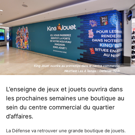
King Jouet ouvrira au printemps dans le centre commercial
King Jouet ouvrira au printemps dans le centre commercial
Westfield Les 4 Temps - Defense-92.fr
Westfield Les 4 Temps - Defense-92.fr
L’enseigne de jeux et jouets ouvrira dans
les prochaines semaines une boutique au
sein du centre commercial du quartier
d’affaires.
La Défense va retrouver une grande boutique de jouets.