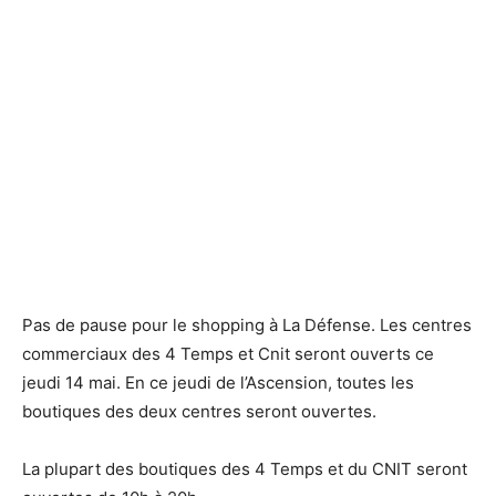
Le centre commercial des 4 Temps - Defense-92.fr
Le centre commercial des 4 Temps - Defense-92.fr
Pas de pause pour le shopping à La Défense. Les centres
commerciaux des 4 Temps et Cnit seront ouverts ce
jeudi 14 mai. En ce jeudi de l’Ascension, toutes les
boutiques des deux centres seront ouvertes.
La plupart des boutiques des 4 Temps et du CNIT seront