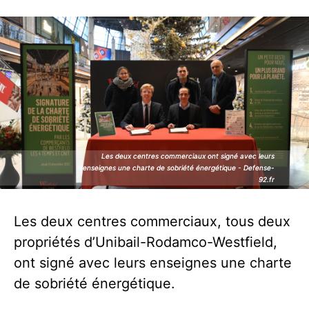
Les deux centres commerciaux ont signé avec leurs
Les deux centres commerciaux ont signé avec leurs
enseignes une charte de sobriété énergétique - Defense-
enseignes une charte de sobriété énergétique - Defense-
92.fr
92.fr
Les deux centres commerciaux, tous deux
propriétés d’Unibail-Rodamco-Westfield,
ont signé avec leurs enseignes une charte
de sobriété énergétique.