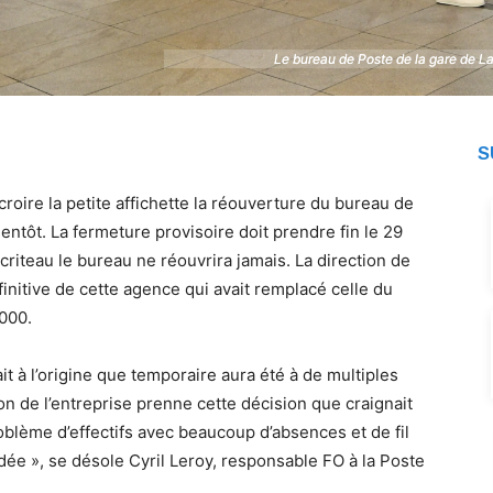
Le bureau de Poste de la gare de L
Le bureau de Poste de la gare de L
S
croire la petite affichette la réouverture du bureau de
entôt. La fermeture provisoire doit prendre fin le 29
criteau le bureau ne réouvrira jamais. La direction de
initive de cette agence qui avait remplacé celle du
000.
t à l’origine que temporaire aura été à de multiples
on de l’entreprise prenne cette décision que craignait
roblème d’effectifs avec beaucoup d’absences et de fil
cidée », se désole Cyril Leroy, responsable FO à la Poste