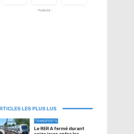
- Publicité -
RTICLES LES PLUS LUS
TRANSPORTS
Le RER A fermé durant
seize jours entre les...