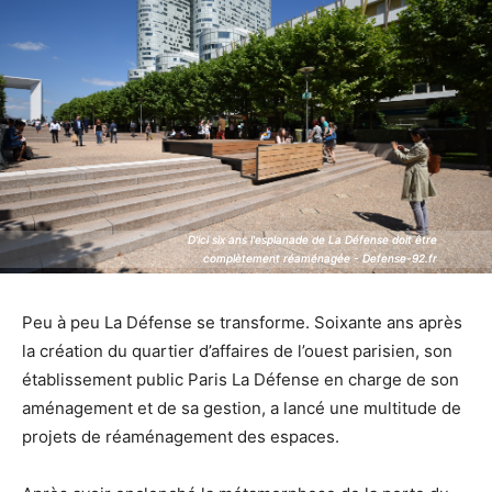
D'ici six ans l'esplanade de La Défense doit être
D'ici six ans l'esplanade de La Défense doit être
complètement réaménagée - Defense-92.fr
complètement réaménagée - Defense-92.fr
Peu à peu La Défense se transforme. Soixante ans après
la création du quartier d’affaires de l’ouest parisien, son
établissement public Paris La Défense en charge de son
aménagement et de sa gestion, a lancé une multitude de
projets de réaménagement des espaces.