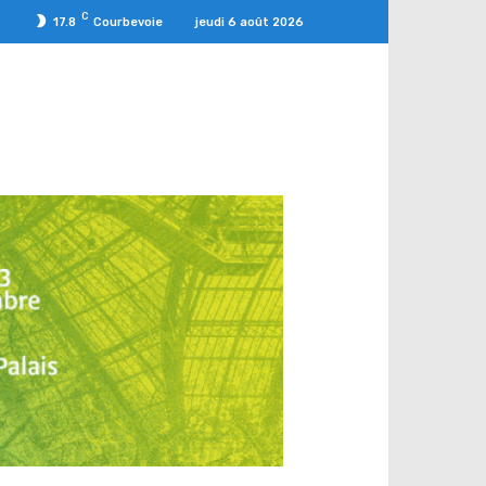
C
jeudi 6 août 2026
17.8
Courbevoie