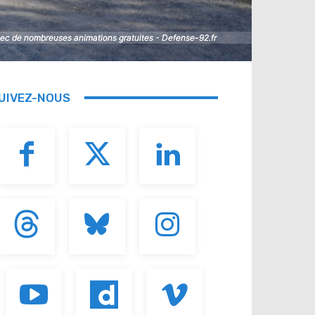
 avec de nombreuses animations gratuites - Defense-92.fr
 avec de nombreuses animations gratuites - Defense-92.fr
UIVEZ-NOUS