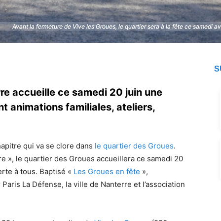
Avant la fermeture de Vive les Groues, le quartier sera à la fête ce samedi
Avant la fermeture de Vive les Groues, le quartier sera à la fête ce samedi
S
re accueille ce samedi 20 juin une
t animations familiales, ateliers,
apitre qui va se clore dans
le quartier des Groues
.
 », le quartier des Groues accueillera ce samedi 20
erte à tous. Baptisé «
Les Groues en fête
»,
aris La Défense, la ville de Nanterre et l’association