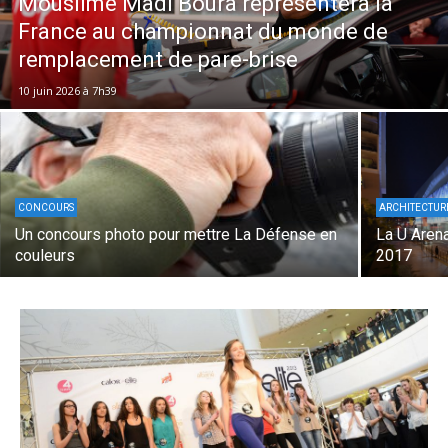
Mouslime Madi Boura représentera la
France au championnat du monde de
remplacement de pare-brise
10 juin 2026 à 7h39
CONCOURS
ARCHITECTUR
Un concours photo pour mettre La Défense en
La U Arena
couleurs
2017