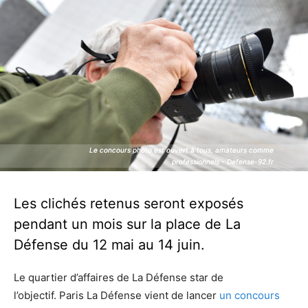
Le concours photo est ouvert à tous, amateurs comme
Le concours photo est ouvert à tous, amateurs comme
professionnels - Defense-92.fr
professionnels - Defense-92.fr
Les clichés retenus seront exposés
pendant un mois sur la place de La
Défense du 12 mai au 14 juin.
Le quartier d’affaires de La Défense star de
l’objectif.
Paris La Défense
vient de
lancer
un concours