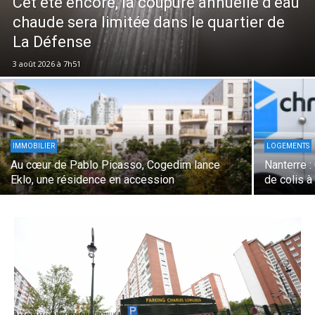
Cet été encore, la coupure annuelle d’eau
chaude sera limitée dans le quartier de
La Défense
3 août 2026 à 7h51
IMMOBILIER
LOGEMENTS
Au cœur de Pablo Picasso, Cogedim lance
Nanterre :
Eklo, une résidence en accession
de colis 