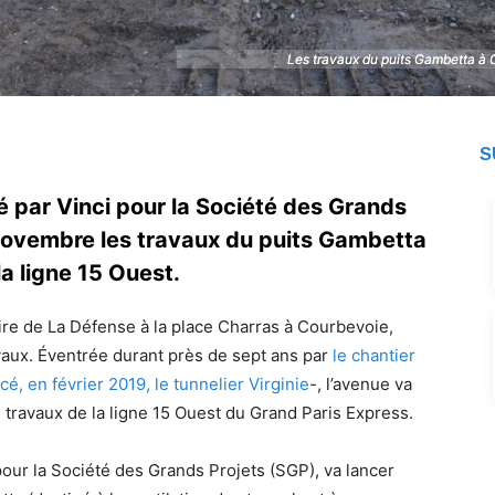
Les travaux du puits Gambetta à
Les travaux du puits Gambetta à
S
é par Vinci pour la Société des Grands
 novembre les travaux du puits Gambetta
a ligne 15 Ouest.
tire de La Défense à la place Charras à Courbevoie,
avaux. Éventrée durant près de sept ans par
le chantier
ncé, en février 2019, le tunnelier Virginie
-, l’avenue va
s travaux de la ligne 15 Ouest du Grand Paris Express.
our la Société des Grands Projets (SGP), va lancer