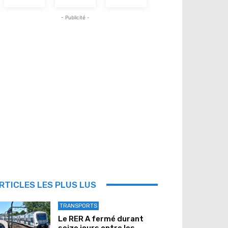
- Publicité -
RTICLES LES PLUS LUS
TRANSPORTS
Le RER A fermé durant
seize jours entre les...