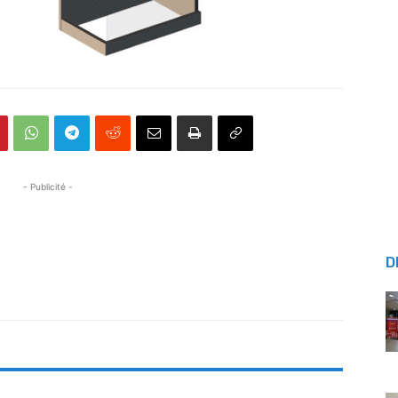
- Publicité -
D