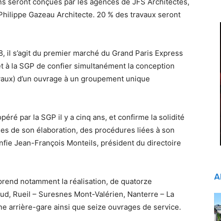
ions seront conçues par les agences de JFS Architectes,
Philippe Gazeau Architecte. 20 % des travaux seront
8, il s’agit du premier marché du Grand Paris Express
et à la SGP de confier simultanément la conception
ravaux) d’un ouvrage à un groupement unique
péré par la SGP il y a cinq ans, et confirme la solidité
ées de son élaboration, des procédures liées à son
onfie Jean-François Monteils, président du directoire
A
rend notamment la réalisation, de quatorze
oud, Rueil – Suresnes Mont-Valérien, Nanterre – La
une arrière-gare ainsi que seize ouvrages de service.