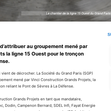
Le chantier de la ligne 15 Ouest du Grand Paris
Le chantier de la ligne 15 Ouest du Grand Paris
S
t d’attribuer au groupement mené par
s la ligne 15 Ouest pour le tronçon
nse.
i vient de décrocher. La Société du Grand Paris (SGP)
roupement mené par Vinci Construction Grands Projets, la
nçon reliant le Pont de Sèvres à La Défense.
uction Grands Projets en tant que mandataire,
c, Dodin, Campenon Bernard, SDEL Infi, Fayat Energie