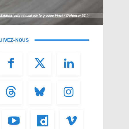
 Express sera réalisé par le groupe Vinci - Defense-92.fr
 Express sera réalisé par le groupe Vinci - Defense-92.fr
UIVEZ-NOUS