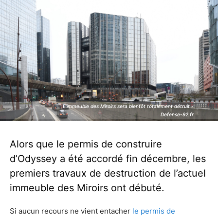
L’immeuble des Miroirs sera bientôt totalement détruit -
L’immeuble des Miroirs sera bientôt totalement détruit -
Defense-92.fr
Defense-92.fr
Alors que le permis de construire
d’Odyssey a été accordé fin décembre, les
premiers travaux de destruction de l’actuel
immeuble des Miroirs ont débuté.
Si aucun recours ne vient entacher
le permis de