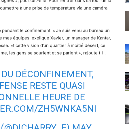
signes », poursuit-elle. Pour rentrer dans sa tour de la
soumettre à une prise de température via une caméra
se pendant le confinement. « Je suis venu au bureau un
de mes équipes, explique Xavier, un manager de Kantar,
sse. Et cette vision d’un quartier à moitié désert, ce
lme, les gens se sourient et se parlent », rajoute t-il.
 DU DÉCONFINEMENT,
ÉFENSE RESTE QUASI
TIONNELLE HEURE DE
TER.COM/ZH5WNKA5NI
 (@DICHARRY_E)
MAY