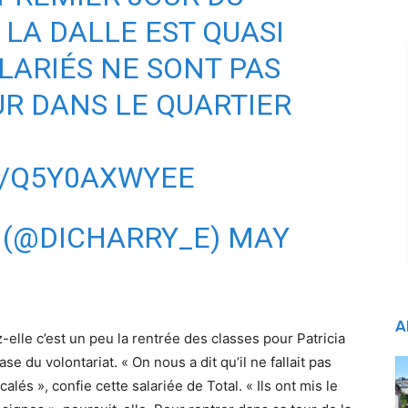
LA DALLE EST QUASI
LARIÉS NE SONT PAS
R DANS LE QUARTIER
M/Q5Y0AXWYEE
 (@DICHARRY_E)
MAY
A
-elle c’est un peu la rentrée des classes pour Patricia
se du volontariat. « On nous a dit qu’il ne fallait pas
alés », confie cette salariée de Total. « Ils ont mis le