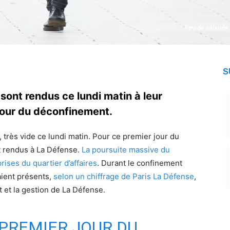
Peu de salariés
Peu de salariés
S
 sont rendus ce lundi matin à leur
jour du déconfinement.
 très vide ce lundi matin. Pour ce premier jour du
t rendus à La Défense.
La poursuite massive du
rises du quartier d’affaires
. Durant le confinement
aient présents,
selon un chiffrage de Paris La Défense
,
 et la gestion de La Défense.
 PREMIER JOUR DU