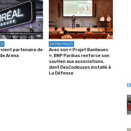
ES
ENTREPRISES
evient partenaire de
Avec son « Projet Banlieues
ude Arena
», BNP Paribas renforce son
soutien aux associations,
dont DesCodeuses installé à
La Défense
D