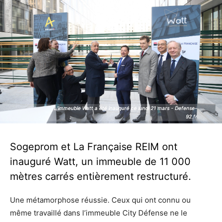
L’immeuble Watt a été inauguré ce lundi 21 mars - Defense-
L’immeuble Watt a été inauguré ce lundi 21 mars - Defense-
92.fr
92.fr
Sogeprom et La Française REIM ont
inauguré Watt, un immeuble de 11 000
mètres carrés entièrement restructuré.
Une métamorphose réussie. Ceux qui ont connu ou
même travaillé dans l’immeuble City Défense ne le