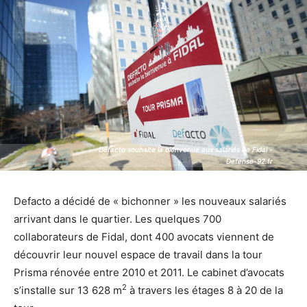
Defacto souhaite la bienvenue aux salariés de Fidal -
Defacto souhaite la bienvenue aux salariés de Fidal -
Defense-92.fr
Defense-92.fr
Defacto a décidé de « bichonner » les nouveaux salariés
arrivant dans le quartier. Les quelques 700
collaborateurs de Fidal, dont 400 avocats viennent de
découvrir leur nouvel espace de travail dans la tour
Prisma rénovée entre 2010 et 2011. Le cabinet d’avocats
2
s’installe sur 13 628 m
à travers les étages 8 à 20 de la