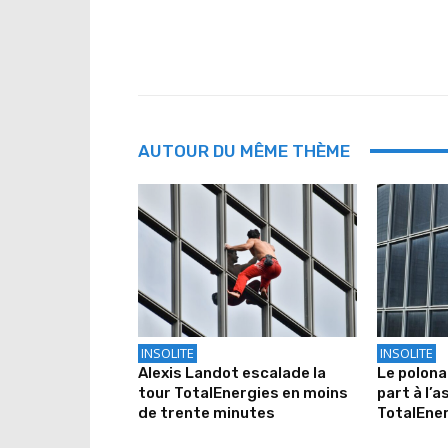
AUTOUR DU MÊME THÈME
INSOLITE
INSOLITE
Alexis Landot escalade la
Le polona
tour TotalEnergies en moins
part à l’a
de trente minutes
TotalEne