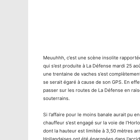
Un chauffeur de camion qui t
Un chauffeur de camion qui t
Meuuhhh, c’est une scène insolite rapporté
qui s’est produite à La Défense mardi 25 ao
une trentaine de vaches s’est complètement
se serait égaré à cause de son GPS. En effe
passer sur les routes de La Défense en rai
souterrains.
Si l’affaire pour le moins banale aurait pu e
chauffeur s’est engagé sur la voie de l’Horl
dont la hauteur est limitée à 3,50 mètres arra
Hollandaises ont été épargnées dans l’accide