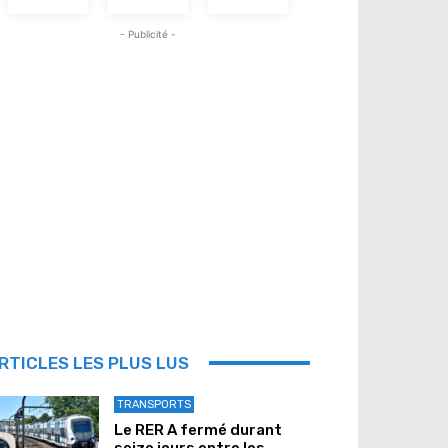
- Publicité -
RTICLES LES PLUS LUS
TRANSPORTS
Le RER A fermé durant
seize jours entre les...