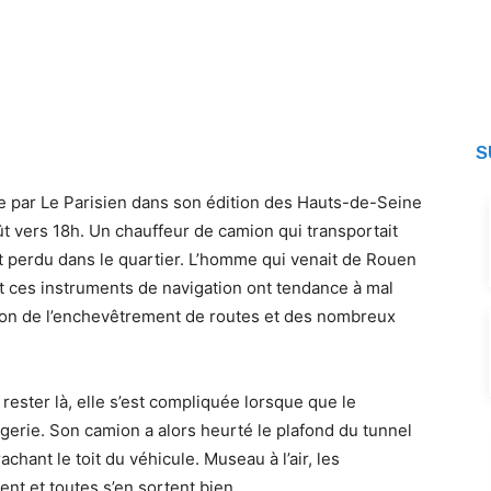
ransportait du bétail s’est perdu dans le quartier avec une trentaine de vaches à 
ransportait du bétail s’est perdu dans le quartier avec une trentaine de vaches à 
S
e par Le Parisien dans son édition des Hauts-de-Seine
ût vers 18h. Un chauffeur de camion qui transportait
 perdu dans le quartier. L’homme qui venait de Rouen
t ces instruments de navigation ont tendance à mal
son de l’enchevêtrement de routes et des nombreux
n rester là, elle s’est compliquée lorsque que le
ogerie. Son camion a alors heurté le plafond du tunnel
chant le toit du véhicule. Museau à l’air, les
nt et toutes s’en sortent bien.