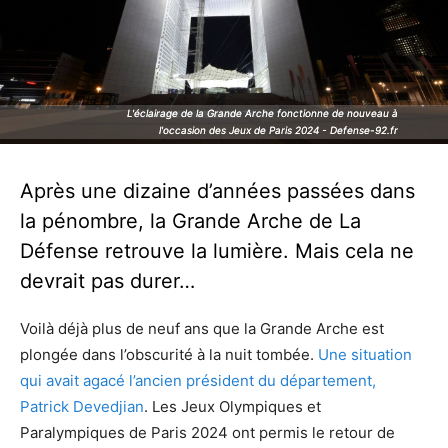
L'éclairage de la Grande Arche fonctionne de nouveau à
L'éclairage de la Grande Arche fonctionne de nouveau à
l'occasion des Jeux de Paris 2024 - Defense-92.fr
l'occasion des Jeux de Paris 2024 - Defense-92.fr
Après une dizaine d’années passées dans
la pénombre, la Grande Arche de La
Défense retrouve la lumière. Mais cela ne
devrait pas durer…
Voilà déjà plus de neuf ans que la Grande Arche est
plongée dans l’obscurité à la nuit tombée.
Une situation
qui avait agacé l’ancien président du département,
Patrick Devedjian
. Les Jeux Olympiques et
Paralympiques de Paris 2024 ont permis le retour de