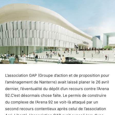
Le stade Arena 92 - ©Christian de Portzamparc
Le stade Arena 92 - ©Christian de Portzamparc
L’association GAP (Groupe d’action et de proposition pour
l’aménagement de Nanterre) avait laissé planer le 26 avril
dernier, l’éventualité du dépôt d’un recours contre l’Arena
92.C’est désormais chose faite. Le permis de construire
du complexe de l’Arena 92 se voit-là attaqué par un
second recours contentieux après celui de l’association