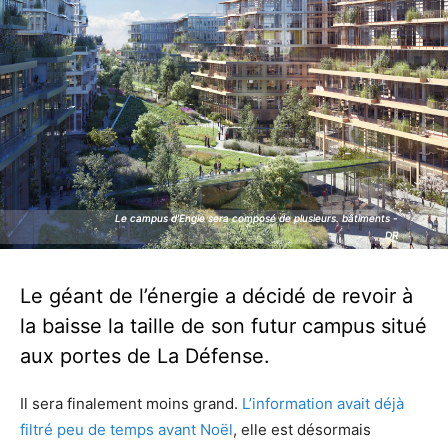
Le campus d'Engie sera composé de plusieurs. bâtiments -
Le campus d'Engie sera composé de plusieurs. bâtiments -
DR
DR
Le géant de l’énergie a décidé de revoir à
la baisse la taille de son futur campus situé
aux portes de La Défense.
Il sera finalement moins grand.
L’information avait déjà
filtré peu de temps avant Noël
, elle est désormais