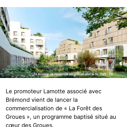
La livraison de l'ensemble est prévue pour la fin 2023 - DR
La livraison de l'ensemble est prévue pour la fin 2023 - DR
Le promoteur Lamotte associé avec
Brémond vient de lancer la
commercialisation de « La Forêt des
Groues », un programme baptisé situé au
cœur des Groues.