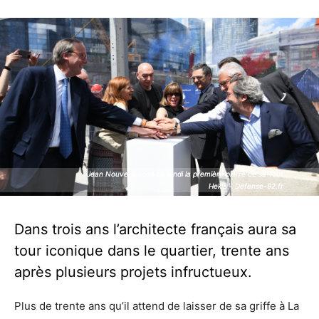
Jean Nouvel a posé ce lundi la première pierre de sa Tour
Jean Nouvel a posé ce lundi la première pierre de sa Tour
Hekla - Defense-92.fr
Hekla - Defense-92.fr
Dans trois ans l’architecte français aura sa
tour iconique dans le quartier, trente ans
après plusieurs projets infructueux.
Plus de trente ans qu’il attend de laisser de sa griffe à La