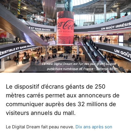
Le New Digital Dream est l'un des plus grand support
Le New Digital Dream est l'un des plus grand support
publicitaire numérique de France - Defense-92.fr
publicitaire numérique de France - Defense-92.fr
Le dispositif d’écrans géants de 250
mètres carrés permet aux annonceurs de
communiquer auprès des 32 millions de
visiteurs annuels du mall.
Le Digital Dream fait peau neuve.
Dix ans après son