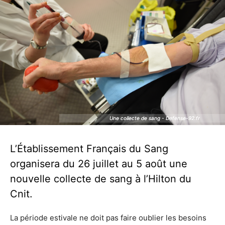
Une collecte de sang - Defense-92.fr
Une collecte de sang - Defense-92.fr
L’Établissement Français du Sang
organisera du 26 juillet au 5 août une
nouvelle collecte de sang à l’Hilton du
Cnit.
La période estivale ne doit pas faire oublier les besoins