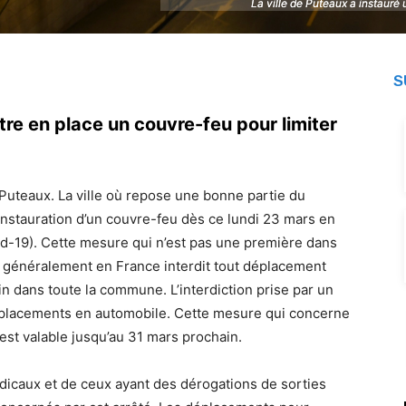
La ville de Puteaux a instauré
La ville de Puteaux a instauré
S
tre en place un couvre-feu pour limiter
 Puteaux. La ville où repose une bonne partie du
’instauration d’un couvre-feu dès ce lundi 23 mars en
d-19). Cette mesure qui n’est pas une première dans
 généralement en France interdit tout déplacement
in dans toute la commune. L’interdiction prise par un
 déplacements en automobile. Cette mesure qui concerne
 est valable jusqu’au 31 mars prochain.
icaux et de ceux ayant des dérogations de sorties