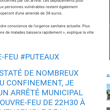
concernés par cet arrêté. Les déplacements pour
aux personnes vulnérables restent également
écoperont d’une amende de 38 euros.
dre conscience de l’urgence sanitaire actuelle. Plus
mbre de malades baissera rapidement », explique la ville
E-FEU
#PUTEAUX
NSTATÉ DE NOMBREUX
A
 CONFINEMENT, JE
 UN ARRÊTÉ MUNICIPAL
OUVRE-FEU DE 22H30 À