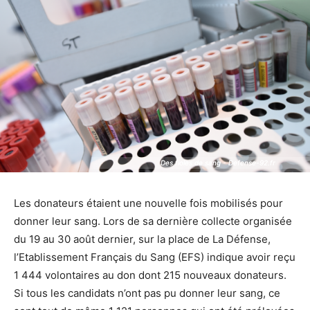
Des fioles de sang - Defense-92.fr
Des fioles de sang - Defense-92.fr
Les donateurs étaient une nouvelle fois mobilisés pour
donner leur sang. Lors de sa dernière collecte organisée
du 19 au 30 août dernier, sur la place de La Défense,
l’Etablissement Français du Sang (EFS) indique avoir reçu
1 444 volontaires au don dont 215 nouveaux donateurs.
Si tous les candidats n’ont pas pu donner leur sang, ce