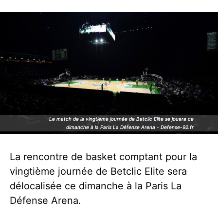
Le match de la vingtième journée de Betclic Elite se jouera ce
Le match de la vingtième journée de Betclic Elite se jouera ce
dimanche à la Paris La Défense Arena - Defense-92.fr
dimanche à la Paris La Défense Arena - Defense-92.fr
La rencontre de basket comptant pour la
vingtième journée de Betclic Elite sera
délocalisée ce dimanche à la Paris La
Défense Arena.