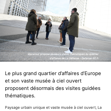
Manatour propose plusieurs visites thématiques du quartier
Manatour propose plusieurs visites thématiques du quartier
d'affaires de La Défense - Defense-92.fr
d'affaires de La Défense - Defense-92.fr
Le plus grand quartier d’affaires d’Europe
et son vaste musée à ciel ouvert
proposent désormais des visites guidées
thématiques.
Paysage urbain unique et vaste musée à ciel ouvert, La