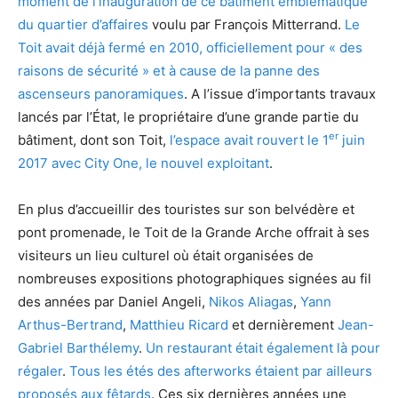
moment de l’inauguration de ce bâtiment emblématique
du quartier d’affaires
voulu par François Mitterrand.
Le
Toit avait déjà fermé en 2010, officiellement pour « des
raisons de sécurité » et à cause de la panne des
ascenseurs panoramiques
. A l’issue d’importants travaux
lancés par l’État, le propriétaire d’une grande partie du
er
bâtiment, dont son Toit,
l’espace avait rouvert le 1
juin
2017 avec City One, le nouvel exploitant
.
En plus d’accueillir des touristes sur son belvédère et
pont promenade, le Toit de la Grande Arche offrait à ses
visiteurs un lieu culturel où était organisées de
nombreuses expositions photographiques signées au fil
des années par Daniel Angeli,
Nikos Aliagas
,
Yann
Arthus-Bertrand
,
Matthieu Ricard
et dernièrement
Jean-
Gabriel Barthélemy
.
Un restaurant était également là pour
régaler
.
Tous les étés des afterworks étaient par ailleurs
proposés aux fêtards
. Ces six dernières années une