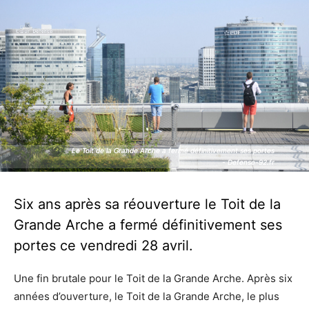
Le Toit de la Grande Arche a fermé définitivement ses portes
Le Toit de la Grande Arche a fermé définitivement ses portes
- Defense-92.fr
- Defense-92.fr
Six ans après sa réouverture le Toit de la
Grande Arche a fermé définitivement ses
portes ce vendredi 28 avril.
Une fin brutale pour le Toit de la Grande Arche. Après six
années d’ouverture, le Toit de la Grande Arche, le plus