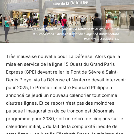
La conception de la gare de La Défense de la ligne 15 Ouest
La conception de la gare de La Défense de la ligne 15 Ouest
du Grand Paris Express est confiée à l’agence d’architecture
du Grand Paris Express est confiée à l’agence d’architecture
Wilmotte & Associés- DR
Wilmotte & Associés- DR
Très mauvaise nouvelle pour La Défense. Alors que la
mise en service de la ligne 15 Ouest du Grand Paris
Express (GPE) devant relier le Pont de Sèvre à Saint-
Denis Pleyel via La Défense et Nanterre devait intervenir
pour 2025, le Premier ministre Edouard Philippe a
annoncé ce jeudi un nouveau calendrier tout comme
d’autres lignes. Et ce report n’est pas des moindres
puisque l’inauguration de ce tronçon est désormais
programmé pour 2030, soit un retard de cinq ans sur le
calendrier initial, « du fait de la complexité inédite de