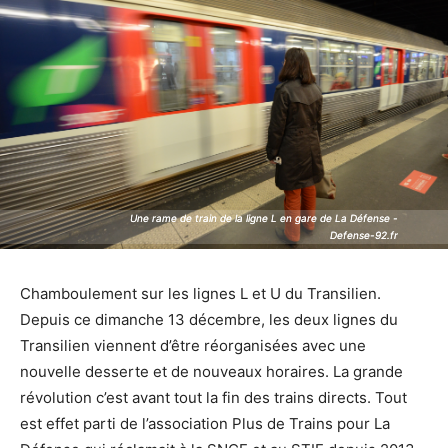
Une rame de train de la ligne L en gare de La Défense -
Une rame de train de la ligne L en gare de La Défense -
Defense-92.fr
Defense-92.fr
Chamboulement sur les lignes L et U du Transilien.
Depuis ce dimanche 13 décembre, les deux lignes du
Transilien viennent d’être réorganisées avec une
nouvelle desserte et de nouveaux horaires. La grande
révolution c’est avant tout la fin des trains directs. Tout
est effet parti de l’association Plus de Trains pour La