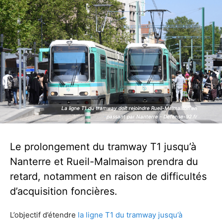
La ligne T1 du tramway doit rejoindre Rueil-Malmaison en
La ligne T1 du tramway doit rejoindre Rueil-Malmaison en
passant par Nanterre - Defense-92.fr
passant par Nanterre - Defense-92.fr
Le prolongement du tramway T1 jusqu’à
Nanterre et Rueil-Malmaison prendra du
retard, notamment en raison de difficultés
d’acquisition foncières.
L’objectif d’étendre
la ligne T1 du tramway jusqu’à