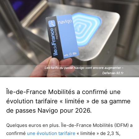
Les tarifs du passe Navigo vont encore augmenter -
Les tarifs du passe Navigo vont encore augmenter -
Defense-92.fr
Defense-92.fr
Île-de-France Mobilités a confirmé une
évolution tarifaire « limitée » de sa gamme
de passes Navigo pour 2026.
Quelques euros en plus. Île-de-France Mobilités (IDFM) a
confirmé
une évolution tarifaire
« limitée » de 2,3 %,