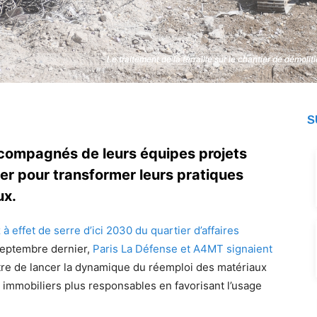
Le traitement de la ferraille sur le chantier de démol
Le traitement de la ferraille sur le chantier de démol
S
compagnés de leurs équipes projets
ier pour transformer leurs pratiques
ux.
 effet de serre d’ici 2030 du quartier d’affaires
septembre dernier,
Paris La Défense et A4MT signaient
re de lancer la dynamique du réemploi des matériaux
ts immobiliers plus responsables en favorisant l’usage