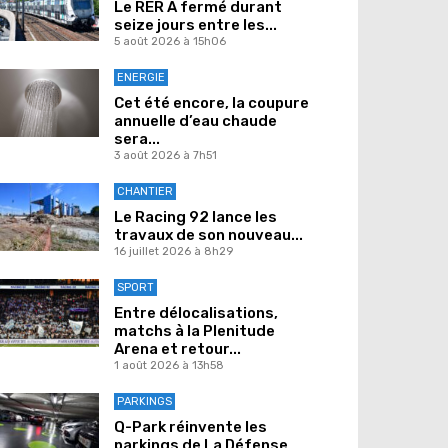
Le RER A fermé durant
seize jours entre les...
5 août 2026 à 15h06
ENERGIE
Cet été encore, la coupure
annuelle d’eau chaude
sera...
3 août 2026 à 7h51
CHANTIER
Le Racing 92 lance les
travaux de son nouveau...
16 juillet 2026 à 8h29
SPORT
Entre délocalisations,
matchs à la Plenitude
Arena et retour...
1 août 2026 à 13h58
PARKINGS
Q-Park réinvente les
parkings de La Défense