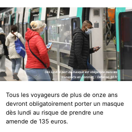
Dès lundi le port du masque est obligatoire dans les
Dès lundi le port du masque est obligatoire dans les
transports en commun - Defense-92.fr
transports en commun - Defense-92.fr
Tous les voyageurs de plus de onze ans
devront obligatoirement porter un masque
dès lundi au risque de prendre une
amende de 135 euros.