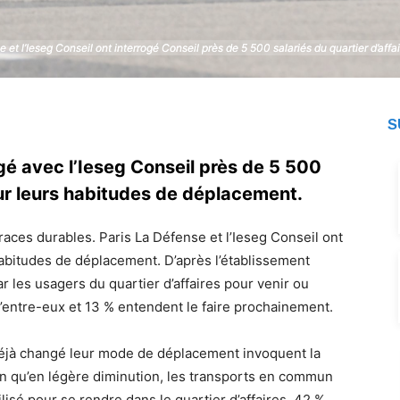
 et l’Ieseg Conseil ont interrogé Conseil près de 5 500 salariés du quartier d’af
 et l’Ieseg Conseil ont interrogé Conseil près de 5 500 salariés du quartier d’af
S
ogé avec l’Ieseg Conseil près de 5 500
sur leurs habitudes de déplacement.
traces durables. Paris La Défense et l’Ieseg Conseil ont
habitudes de déplacement. D’après l’établissement
 les usagers du quartier d’affaires pour venir ou
’entre-eux et 13 % entendent le faire prochainement.
 déjà changé leur mode de déplacement invoquent la
en qu’en légère diminution, les transports en commun
isé pour se rendre dans le quartier d’affaires. 42 %