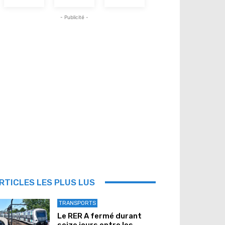
- Publicité -
RTICLES LES PLUS LUS
TRANSPORTS
Le RER A fermé durant
seize jours entre les...