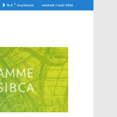
C
vendredi 7 août 2026
16.6
Courbevoie