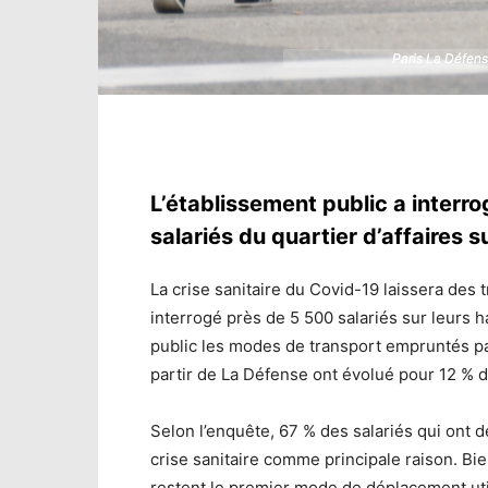
Paris La Défense
Paris La Défense
L’établissement public a interr
salariés du quartier d’affaires 
La crise sanitaire du Covid-19 laissera des 
interrogé près de 5 500 salariés sur leurs 
public les modes de transport empruntés par
partir de La Défense ont évolué pour 12 % d
Selon l’enquête, 67 % des salariés qui ont
crise sanitaire comme principale raison. Bi
restent le premier mode de déplacement util