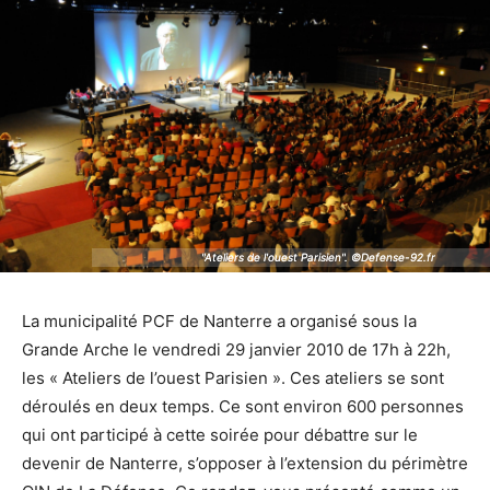
"Ateliers de l'ouest Parisien". ©Defense-92.fr
"Ateliers de l'ouest Parisien". ©Defense-92.fr
La municipalité PCF de Nanterre a organisé sous la
Grande Arche le vendredi 29 janvier 2010 de 17h à 22h,
les « Ateliers de l’ouest Parisien ». Ces ateliers se sont
déroulés en deux temps. Ce sont environ 600 personnes
qui ont participé à cette soirée pour débattre sur le
devenir de Nanterre, s’opposer à l’extension du périmètre