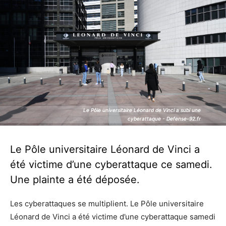
Le Pôle universitaire Léonard de Vinci a subi une
Le Pôle universitaire Léonard de Vinci a subi une
cyberattaque - Defense-92.fr
cyberattaque - Defense-92.fr
Le Pôle universitaire Léonard de Vinci a
été victime d’une cyberattaque ce samedi.
Une plainte a été déposée.
Les cyberattaques se multiplient. Le Pôle universitaire
Léonard de Vinci a été victime d’une cyberattaque samedi