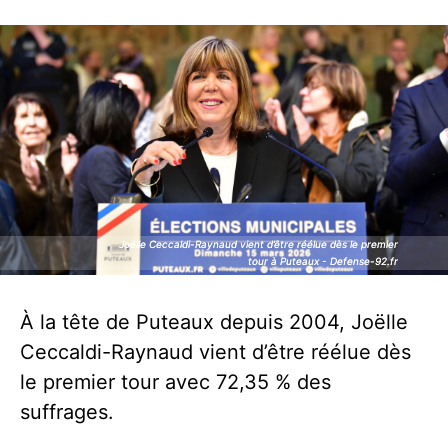
Joëlle Ceccaldi-Raynaud vient d’être réélue dès le premier
Joëlle Ceccaldi-Raynaud vient d’être réélue dès le premier
tour à Puteaux - Defense-92.fr
tour à Puteaux - Defense-92.fr
À la tête de Puteaux depuis 2004, Joëlle
Ceccaldi-Raynaud vient d’être réélue dès
le premier tour avec 72,35 % des
suffrages.