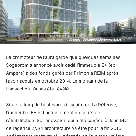
Le projet de l'Immeuble E+ - a.2.3.4
Le projet de l'Immeuble E+ - a.2.3.4
Le promoteur ne l’aura gardé que quelques semaines.
Sogeprom a annoncé avoir cédé l’immeuble E+ (ex
Ampère) à des fonds gérés par Primonia REIM après
l’avoir acquis en octobre 2014. Le montant de la
transaction n’a pas été révélé.
Situé le long du boulevard circulaire de La Défense,
l’immeuble E+ est actuellement en cours de
réhabilitation. Sa rénovation qui a été confiée à Jean Mas
de l’agence 2/3/4 architecture va être pour la fin 2016