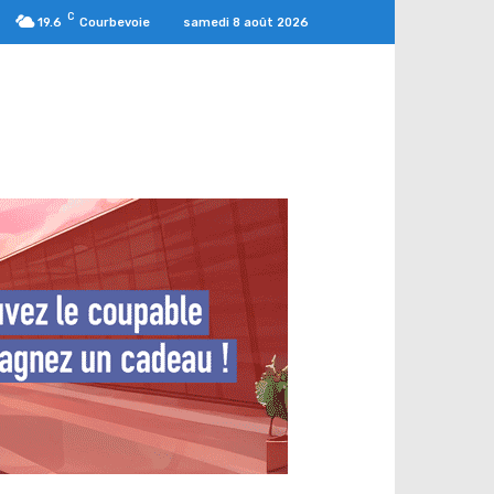
C
samedi 8 août 2026
19.6
Courbevoie