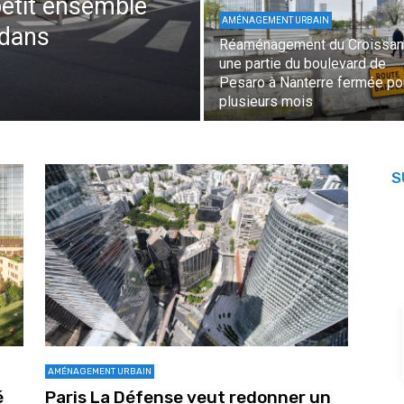
 petit ensemble
AMÉNAGEMENT URBAIN
 dans
Réaménagement du Croissant
une partie du boulevard de
Pesaro à Nanterre fermée po
plusieurs mois
S
AMÉNAGEMENT URBAIN
é
Paris La Défense veut redonner un