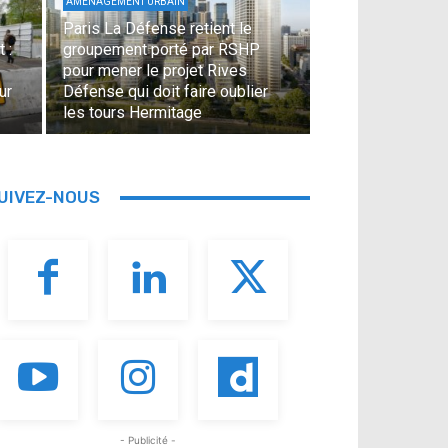
AMÉNAGEMENT URBAIN
Paris La Défense retient le
 :
groupement porté par RSHP
pour mener le projet Rives
ur
Défense qui doit faire oublier
les tours Hermitage
UIVEZ-NOUS
- Publicité -