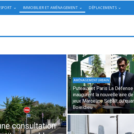
 SPORT
IMMOBILIER ET AMÉNAGEMENT
DÉPLACEMENTS
AMÉNAGEMENT URBAIN
Puteaux et Paris La Défense
inaugurent la nouvelle aire de
jeux Marceline Sebalt du quar
Boieldieu
une consultation